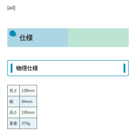
[ad]
仕様
物理仕様
長さ
138mm
幅
94mm
高さ
195mm
重量
370g