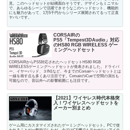
見。このヘッドセットが結構面白そうです。デザインもミニマル
で、あらゆるシーンで活躍できそうなこのヘッドセット、機能的
にも魅力があって、1万5千円からシリーズ展開されてるって正直
ヤバいです。
CORSAIRの
ヘッドセット
PS5「Tempest3DAudio」対応
のHS80 RGB WIRELESS ゲー
ミングヘッドセット
CORSAIRからPS5対応されたヘッドセットHS80 RGB
WIRELESSゲーミングヘッドセットが発表されました。ドライバ
ー、イヤーパッド、３IN1など、今までのCorsairヘッドセットとは
一線を画す点も多くあり注目です。CorsairのiCueで空間の演出も
可能なので、音以外への影響範囲にも注目です。
【2021】ワイヤレス時代本格突
ヘッドセット
入！ワイヤレスヘッドセットを
メーカー別まとめ
ゲーム用にカスタマイズされたゲーミングヘッドセット。PCで使
われることが一般的でしたが、今ではCS機でも欠かせないアイテ