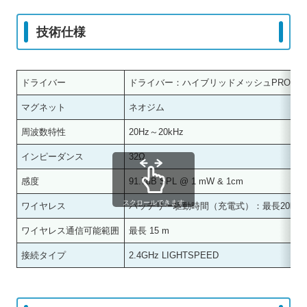
技術仕様
ドライバー
ドライバー：ハイブリッドメッシュPRO-G 5
マグネット
ネオジム
周波数特性
20Hz～20kHz
インピーダンス
32Ω
感度
91.7dB SPL @ 1 mW & 1cm
スクロールできます
ワイヤレス
バッテリー駆動時間（充電式）：最長20時
ワイヤレス通信可能範囲
最長 15 m
接続タイプ
2.4GHz LIGHTSPEED