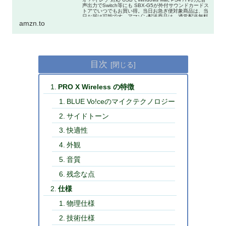
声出力でSwitch等にも SBX-G5が外付サウンドカードス
トアでいつでもお買い得。当日お急ぎ便対象商品は、当
日お届け可能です。アマゾン配送商品は、通常配送無料
（一部...
amzn.to
目次
PRO X Wireless の特徴
BLUE Vo!ceのマイクテクノロジー
サイドトーン
快適性
外観
音質
残念な点
仕様
物理仕様
技術仕様