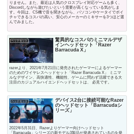
りません。また、最近は人気のクロスプレイ対応ゲームも多く、
Discordしながら遊びたいという需要が高くなっている気がしま
す。今回は、CS機で音を聞きながら、パソコンやケータイでボイ
チャできるコスパの高い、安心のメーカーのミキサーを3つほど選
んでみました。
驚異的なコスパのミニマルデザ
ヘッドセット
インヘッドセット「Razer
Barracuda X」
razerより、2021年7月21日に発売されたゲーマーによるゲーマー
のためのワイヤレスヘッドセット「Razer Barracuda X」 ミニマ
ルなデザイン、高快適性、機能性、ゲームに問わず活躍できる大
注目のカジュアルハイエンドヘッドセットは、 必見です。
デバイス2台に接続可能なRazer
ヘッドセット
のヘッドセット「Barracudaシ
リーズ」
2022年5月31日、Razerよりゲーマー向けヘッドセット
「Barracuda」シリーズの新モデル3製品が発表されているのを発