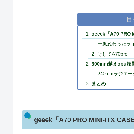
目
geeek「A70 PRO M
一風変わったラ
そしてA70pro
300mm越えgpu
240mmラジエ
まとめ
geeek「A70 PRO MINI-ITX CAS