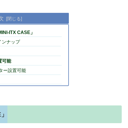
次
INI-ITX CASE」
インナップ
設置可能
ーター設置可能
E」