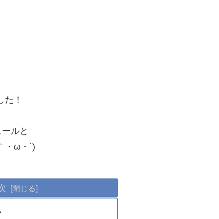
した！
ュールと
・ω・´)
次
ル