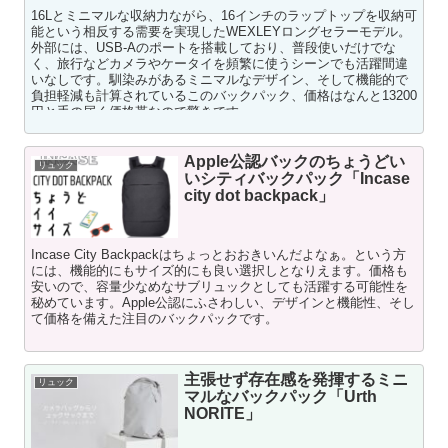
16Lとミニマルな収納力ながら、16インチのラップトップを収納可
能という相反する需要を実現したWEXLEYロングセラーモデル。
外部には、USB-Aのポートを搭載しており、普段使いだけでな
く、旅行などカメラやケータイを頻繁に使うシーンでも活躍間違
いなしです。馴染みがあるミニマルなデザイン、そして機能的で
負担軽減も計算されているこのバックパック、価格はなんと13200
円と手の届く価格帯なので驚きです。
Apple公認バックのちょうどい
リュック
いシティバックパック「Incase
city dot backpack」
Incase City Backpackはちょっとおおきいんだよなぁ。という方
には、機能的にもサイズ的にも良い選択しとなりえます。価格も
安いので、容量少なめなサブリュックとしても活躍する可能性を
秘めています。Apple公認にふさわしい、デザインと機能性、そし
て価格を備えた注目のバックパックです。
主張せず存在感を発揮するミニ
リュック
マルなバックパック「Urth
NORITE」