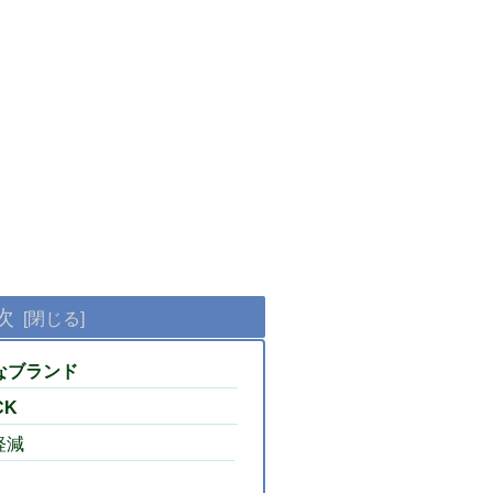
次
んなブランド
CK
軽減