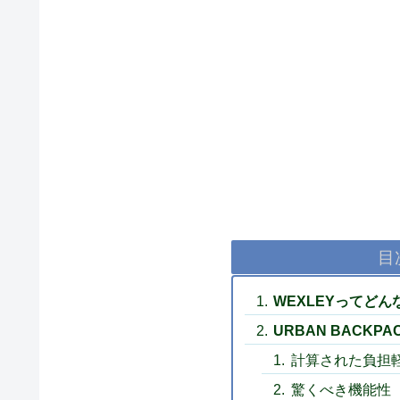
目
WEXLEYってど
URBAN BACKPA
計算された負担
驚くべき機能性