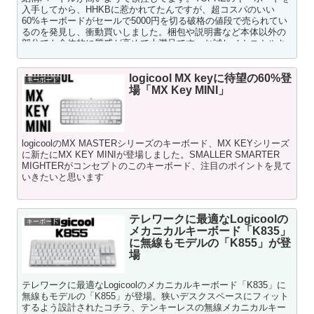
入手してから、HHKBに惹かれてたんですが、超コスパのいい
60%キーボードがセールで5000円を切る破格の値段で売られてい
るのを発見し、衝動買いしました。梱包や説明書など本体以外の
部分でも全体的に質感が高めで大満足です。お試しメカニカルキ
ーボードとしてお勧めできる良いキーボードだと思います。
logicool MX keyに待望の60%登
キーボード
場「MX Key MINI」
logicoolのMX MASTERシリーズのキーボード、MX KEYシリーズ
に新たにMX KEY MINIが登場しました。SMALLER SMARTER
MIGHTERがコンセプトのこのキーボード、注目のポイントを見て
いきたいと思います
テレワークに最適なLogicoolの
キーボード
メカニカルキーボード「K835」
に無線もモデルの「K855」が登
場
テレワークに最適なLogicoolのメカニカルキーボード「K835」に
無線もモデルの「K855」が登場。狭いデスクスペースにフィット
するよう設計されたコチラ、テンキーレスの無線メカニカルキー