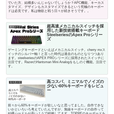
でいた方、結構多いんじゃないでしょうか？APC機能、キーカス
タマイズ、デザインもカスタマイズできるという究極のキーボー
ドは必見です。私は物欲と戦う日々が続きそうです。。
超高速メカニカルスイッチを採
キーボード
用した新技術搭載キーボード
SteelseriesのApex Proシリー
ズ
ゲーミングキーボードといえばメカニカルスイッチ。cherry mxス
イッチのシルバー軸！と言った時代は過去のものとなりつつあり
ます。steelseriesのAPEX PROシリーズに採用されたスイッチに
注目です。RazerのHantsman Mini Analogをもしのぐ機能。注目で
す。
高コスパ、ミニマルでノイズの
キーボード
少ない60%キーボードをレビュ
ー
前々から60%キーボードが欲しいなと思ってました。自作できな
いかといろいろ考えていたんですが、無線キーボードの自作って
結構ハードルが高いようで頓挫してます。TOPREのキーボードを